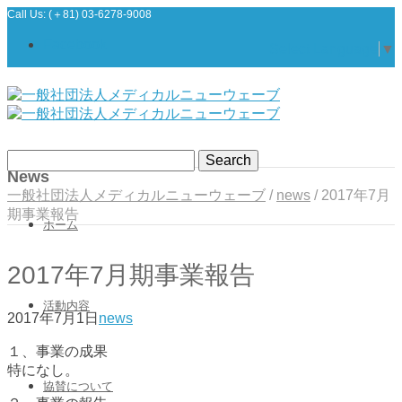
Call Us: (＋81) 03-6278-9008
Facebook
Select Language
▼
News
一般社団法人メディカルニューウェーブ
/
news
/
2017年7月
期事業報告
ホーム
2017年7月期事業報告
活動内容
2017年7月1日
news
１、事業の成果
特になし。
協賛について