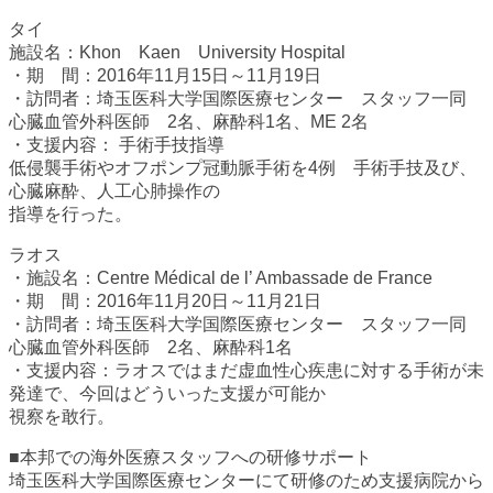
タイ
施設名：Khon Kaen University Hospital
・期 間：2016年11月15日～11月19日
・訪問者：埼玉医科大学国際医療センター スタッフ一同
心臓血管外科医師 2名、麻酔科1名、ME 2名
・支援内容： 手術手技指導
低侵襲手術やオフポンプ冠動脈手術を4例 手術手技及び、
心臓麻酔、人工心肺操作の
指導を行った。
ラオス
・施設名：Centre Médical de l’ Ambassade de France
・期 間：2016年11月20日～11月21日
・訪問者：埼玉医科大学国際医療センター スタッフ一同
心臓血管外科医師 2名、麻酔科1名
・支援内容：ラオスではまだ虚血性心疾患に対する手術が未
発達で、今回はどういった支援が可能か
視察を敢行。
■本邦での海外医療スタッフへの研修サポート
埼玉医科大学国際医療センターにて研修のため支援病院から