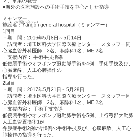
２、事業の報告
■海外の医療施設への手術手技を中心とした指導
ミャンマー
お問い合わせ
施設名：Yangon general hospital（ミャンマー）
1回目
・期 間：2016年5月8日～5月14日
・訪問者：埼玉医科大学国際医療センター スタッフ一同
心臓血管外科医師 2名、麻酔科1名、ME 2名
・支援内容： 手術手技指導
低侵襲手術やオフポンプ冠動脈手術を4例 手術手技及び、
心臓麻酔、人工心肺操作の
指導を行った。
2回目
・期 間：2017年5月21日～5月28日
・訪問者：埼玉医科大学国際医療センター スタッフ一同
心臓血管外科医師 2名、麻酔科1名、ME 2名
・支援内容： 手術手技指導
低侵襲手術やオフポンプ冠動脈手術を5例、上行弓部大動脈
人工血管置換術1例
弁膜症手術2例の計8例の手術手技及び、心臓麻酔、人工心
肺操作の指導を行った。